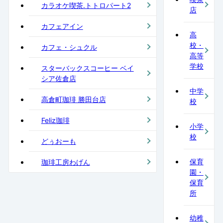
カラオケ喫茶.トトロパート2
店
カフェアイン
高
校・
カフェ・シュクル
高等
学校
スターバックスコーヒー ベイ
シア佐倉店
中学
高倉町珈琲 勝田台店
校
Feliz珈琲
小学
校
どぅおーも
保育
珈琲工房わげん
園・
保育
所
幼稚