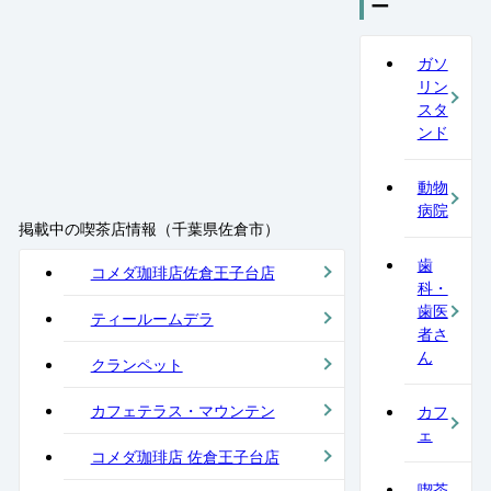
ー
ガソ
リン
スタ
ンド
動物
病院
掲載中の喫茶店情報（千葉県佐倉市）
歯
コメダ珈琲店佐倉王子台店
科・
歯医
ティールームデラ
者さ
ん
クランペット
カフェテラス・マウンテン
カフ
ェ
コメダ珈琲店 佐倉王子台店
喫茶