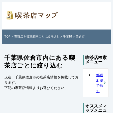
千葉県佐倉市内の喫茶店情報一覧 - 全国各地
店を住所付きでご紹介！日本全国の喫茶店検
イト「喫茶店マップ」
TOP
>
喫茶店を都道府県ごとに絞り込む
>
千葉県
> 佐倉市
千葉県佐倉市内にある喫
喫茶店検索
メニュー
茶店ごとに絞り込む
都道
現在、千葉県佐倉市の喫茶店情報を掲載してお
府県
ります。
で探
下記の
喫茶店情報
よりお選びください。
す
オススメマ
ップメニュ