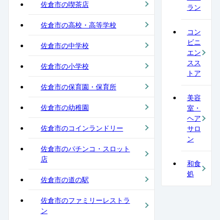
佐倉市の喫茶店
ラン
佐倉市の高校・高等学校
コン
ビニ
佐倉市の中学校
エン
スス
佐倉市の小学校
トア
佐倉市の保育園・保育所
美容
佐倉市の幼稚園
室・
ヘア
佐倉市のコインランドリー
サロ
ン
佐倉市のパチンコ・スロット
店
和食
処
佐倉市の道の駅
佐倉市のファミリーレストラ
ン