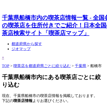
千葉県船橋市内の喫茶店情報一覧 - 全国
の喫茶店を住所付きでご紹介！日本全国
茶店検索サイト「喫茶店マップ」
都道府県から探す
ジオマップ
×
TOP
>
喫茶店を都道府県ごとに絞り込む
>
千葉県
> 船橋市
千葉県船橋市内にある喫茶店ごとに絞
り込む
現在、千葉県船橋市の喫茶店情報を掲載しております。
下記の
喫茶店情報
よりお選びください。