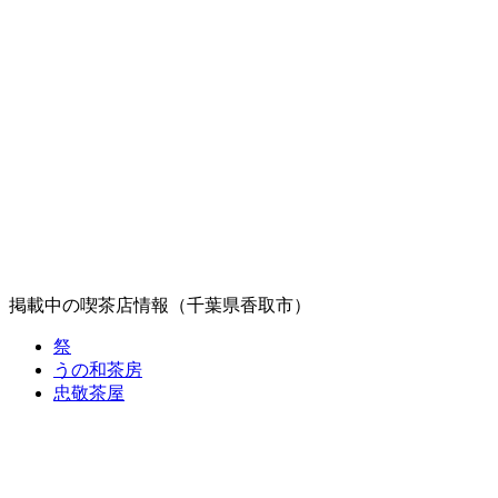
掲載中の喫茶店情報（千葉県香取市）
祭
うの和茶房
忠敬茶屋