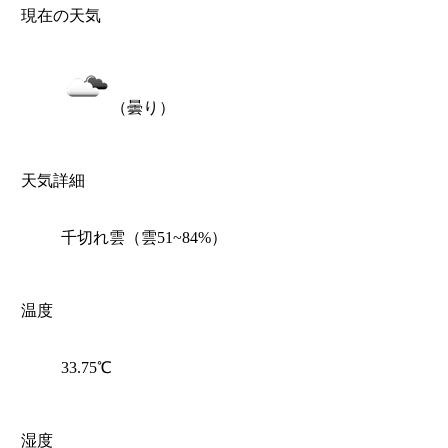
現在の天気
（曇り）
天気詳細
千切れ雲（雲51~84%）
温度
33.75℃
湿度