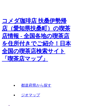
コメダ珈琲店 扶桑伊勢帰
店（愛知県扶桑町）の喫茶
店情報 - 全国各地の喫茶店
を住所付きでご紹介！日本
全国の喫茶店検索サイト
「喫茶店マップ」
都道府県から探す
ジオマップ
×