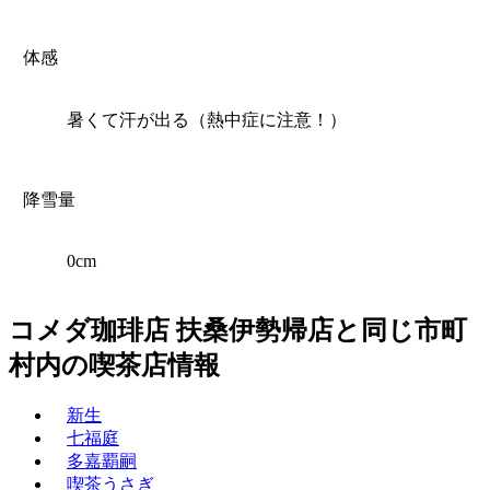
体感
暑くて汗が出る（熱中症に注意！）
降雪量
0cm
コメダ珈琲店 扶桑伊勢帰店と同じ市町
村内の喫茶店情報
新生
七福庭
多嘉覇嗣
喫茶うさぎ